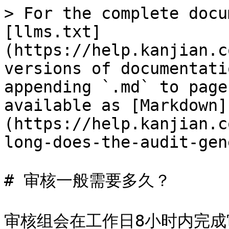
> For the complete docu
[llms.txt]
(https://help.kanjian.c
versions of documentati
appending `.md` to page
available as [Markdown]
(https://help.kanjian.c
long-does-the-audit-gen
# 审核一般需要多久？

审核组会在工作日8小时内完