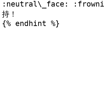
:neutral\_face: :fr
持！
