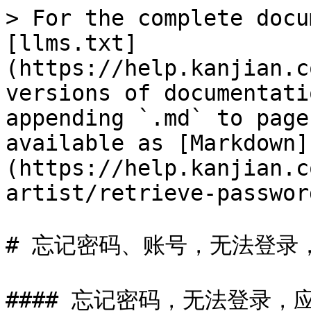
> For the complete docu
[llms.txt]
(https://help.kanjian.c
versions of documentati
appending `.md` to page
available as [Markdown]
(https://help.kanjian.c
artist/retrieve-passwor
# 忘记密码、账号，无法登录
#### 忘记密码，无法登录，