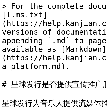
> For the complete docu
[llms.txt]
(https://help.kanjian.c
versions of documentati
appending `.md` to page
available as [Markdown]
(https://help.kanjian.c
a-platform.md).

# 星球发行是否提供宣传推广服
星球发行为音乐人提供流媒体